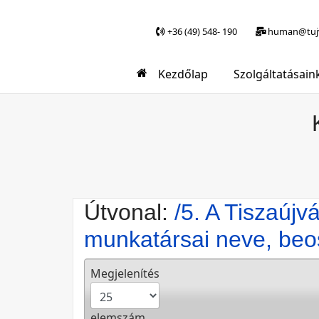
+36 (49) 548- 190
human@tujv
Kezdőlap
Szolgáltatásain
Útvonal:
/5. A Tiszaúj
munkatársai neve, beo
Megjelenítés
elemszám