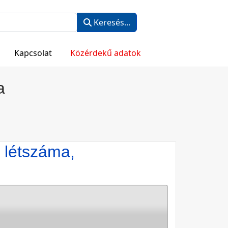
Keresés...
Kapcsolat
Közérdekű adatok
a
 létszáma,