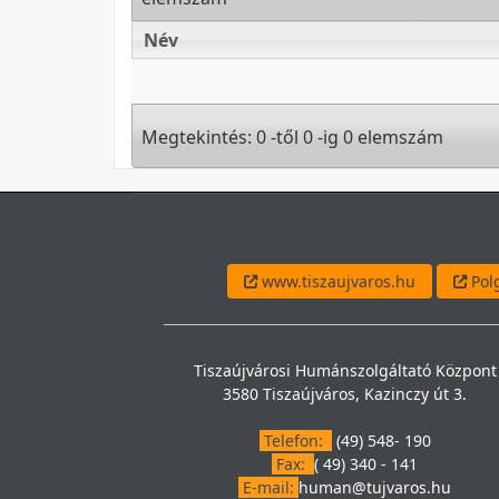
Név
Név
Megtekintés: 0 -től 0 -ig 0 elemszám
www.tiszaujvaros.hu
Polg
Tiszaújvárosi Humánszolgáltató Központ
3580 Tiszaújváros, Kazinczy út 3.
Telefon:
(49) 548- 190
Fax:
( 49) 340 - 141
E-mail:
human@tujvaros.hu