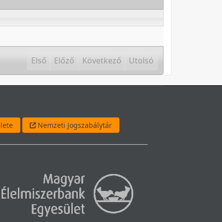
Első
Előző
Következő
Utolsó
lete
Nemzeti Jogszabálytár