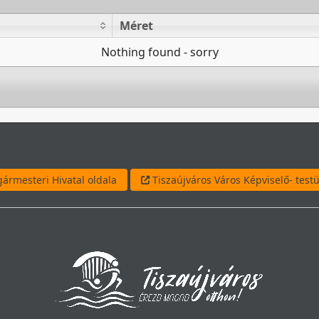
Méret
Méret
Nothing found - sorry
ármesteri Hivatal oldala
Tiszaújváros Város Képviselő- testü