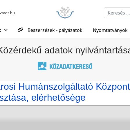
Keresés...
aros.hu
k
Beszerzések - pályázatok
Nyomtatványok
Közérdekű adatok nyilvántartás
városi Humánszolgáltató Központ
sztása, elérhetősége