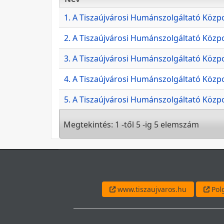
Név
1. A Tiszaújvárosi Humánszolgáltató Közpon
2. A Tiszaújvárosi Humánszolgáltató Közpo
3. A Tiszaújvárosi Humánszolgáltató Közpo
4. A Tiszaújvárosi Humánszolgáltató Közpon
5. A Tiszaújvárosi Humánszolgáltató Közpo
Megtekintés: 1 -től 5 -ig 5 elemszám
www.tiszaujvaros.hu
Polg