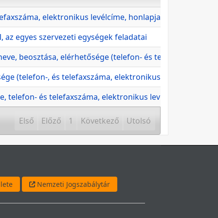
elefaxszáma, elektronikus levélcíme, honlapja, ügyfélszolgál
, az egyes szervezeti egységek feladatai
ve, beosztása, elérhetősége (telefon- és telefaxszáma, ele
ége (telefon-, és telefaxszáma, elektronikus levélcíme) és 
, telefon- és telefaxszáma, elektronikus levélcíme, honlapj
Első
Előző
1
Következő
Utolsó
lete
Nemzeti Jogszabálytár