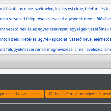
t hivatalos neve, székhelye, levelezési címe, telefon- és t
nt szervezeti felépítése szervezeti egységek megjelölésével
nt vezetőinek és az egyes szervezeti egységek vezetőinek ne
ton belül illetékes ügyfélkapcsolati vezető neve, elérhetős
nt felügyeleti szervének megnevezése, címe, levelezési címe
ármesteri Hivatal oldala
Tiszaújváros Város Képviselő- testü