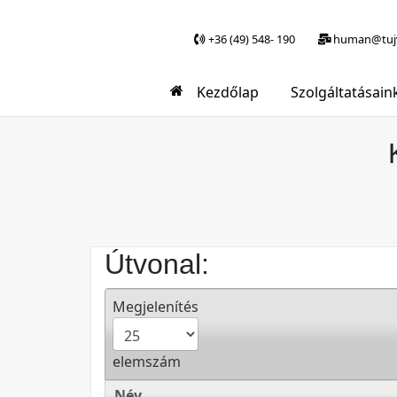
+36 (49) 548- 190
human@tujv
Kezdőlap
Szolgáltatásain
Útvonal:
Megjelenítés
elemszám
Név