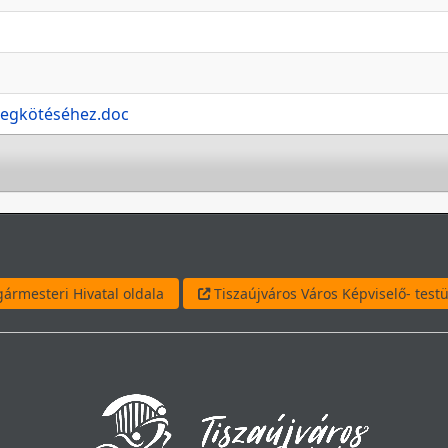
megkötéséhez.doc
ármesteri Hivatal oldala
Tiszaújváros Város Képviselő- testü