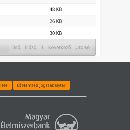
48 KB
26 KB
30 KB
Első
Előző
1
Következő
Utolsó
lete
Nemzeti Jogszabálytár