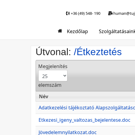
+36 (49) 548- 190
human@tujv
Kezdőlap
Szolgáltatásain
Útvonal:
/Étkeztetés
Megjelenítés
elemszám
Név
Név
Adatkezelési tájékoztató Alapszolgáltatás
Etkezesi_igeny_valtozas_bejelentese.doc
Jövedelemnyilatkozat.doc