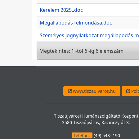
Kerelem 2025..doc
Megállapodás felmondása.doc
Személyes jognyilatkozat megállapodás 
Megtekintés: 1 -től 6 -ig 6 elemszám
www.tiszaujvaros.hu
Polg
Tiszaújvárosi Humánszolgáltató Központ
3580 Tiszaújváros, Kazinczy út 3.
Telefon:
(49) 548- 190