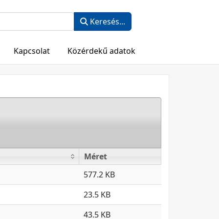
Keresés...
Kapcsolat
Közérdekű adatok
Méret
Méret
577.2 KB
23.5 KB
43.5 KB