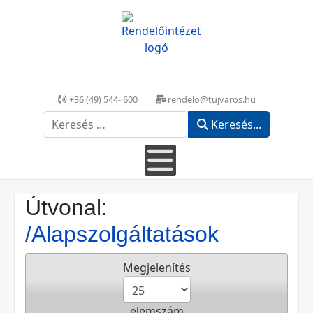
+36 (49) 544- 600
rendelo@tujvaros.hu
Keresés...
Keresés...
Útvonal:
/Alapszolgáltatások
Megjelenítés
elemszám