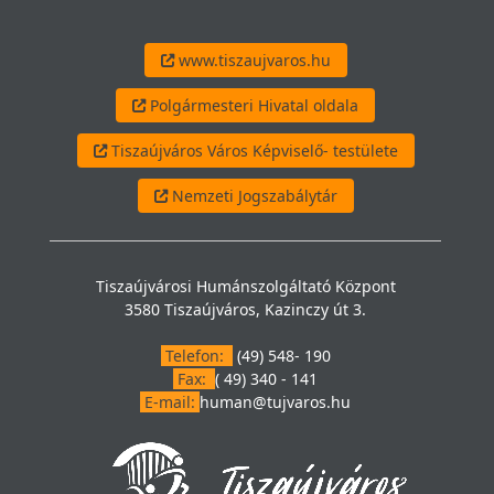
www.tiszaujvaros.hu
Polgármesteri Hivatal oldala
Tiszaújváros Város Képviselő- testülete
Nemzeti Jogszabálytár
Tiszaújvárosi Humánszolgáltató Központ
3580 Tiszaújváros, Kazinczy út 3.
Telefon:
(49) 548- 190
Fax:
( 49) 340 - 141
E-mail:
human@tujvaros.hu