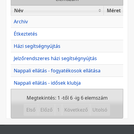
Név
Méret
Név
Méret
Archiv
Étkeztetés
Házi segítségnyújtás
Jelzőrendszeres házi segítségnyújtás
Nappali ellátás - fogyatékosok ellátása
Nappali ellátás - idősek klubja
Megtekintés: 1 -től 6 -ig 6 elemszám
Első
Előző
1
Következő
Utolsó