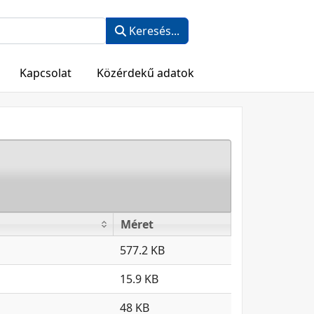
Keresés...
Kapcsolat
Közérdekű adatok
Méret
Méret
577.2 KB
15.9 KB
48 KB