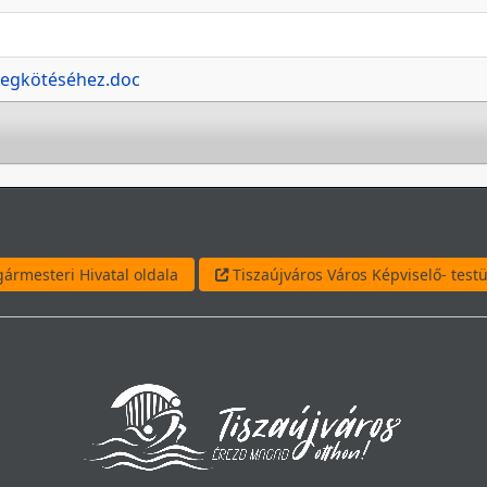
megkötéséhez.doc
ármesteri Hivatal oldala
Tiszaújváros Város Képviselő- testü