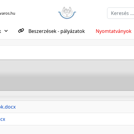
Keresés...
aros.hu
k
Beszerzések - pályázatok
Nyomtatványok
ok.docx
ocx