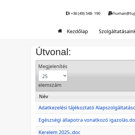
+36 (49) 548- 190
human@tujv
Kezdőlap
Szolgáltatásain
Útvonal:
Megjelenítés
elemszám
Név
Név
Adatkezelési tájékoztató Alapszolgáltatás
Egészségi állapotra vonatkozó igazolás.d
Kerelem 2025..doc