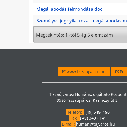
Megállapodás felmondása.doc
Személyes jognyilatkozat megállapodás 
Megtekintés: 1 -től 5 -ig 5 elemszám
www.tiszaujvaros.hu
Polg
Tiszaújvárosi Humánszolgáltató Központ
3580 Tiszaújváros, Kazinczy út 3.
Telefon:
(49) 548- 190
Fax:
( 49) 340 - 141
E-mail:
human@tujvaros.hu