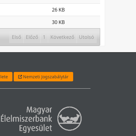
26 KB
30 KB
Első
Előző
1
Következő
Utolsó
lete
Nemzeti Jogszabálytár