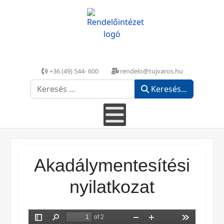
+36 (49) 544- 600
rendelo@tujvaros.hu
Keresés...
Keresés...
Akadálymentesítési
nyilatkozat