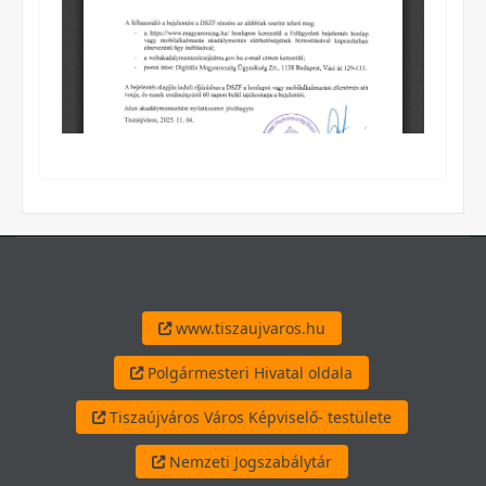
www.tiszaujvaros.hu
Polgármesteri Hivatal oldala
Tiszaújváros Város Képviselő- testülete
Nemzeti Jogszabálytár