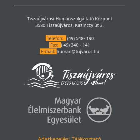
Tiszaújvárosi Humánszolgáltató Központ
3580 Tiszaújváros, Kazinczy út 3.
Telefon:
(49) 548- 190
Fax:
( 49) 340 - 141
E-mail:
human@tujvaros.hu
Adatkezelési Tájékoztató