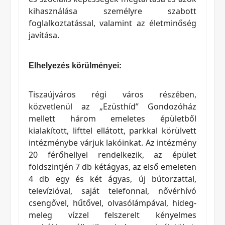
kihasználása személyre szabott
foglalkoztatással, valamint az életminőség
javítása.
Elhelyezés körülményei:
Tiszaújváros régi város részében,
közvetlenül az „Ezüsthíd” Gondozóház
mellett három emeletes épületből
kialakított, lifttel ellátott, parkkal körülvett
intézménybe várjuk lakóinkat. Az intézmény
20 férőhellyel rendelkezik, az épület
földszintjén 7 db kétágyas, az első emeleten
4 db egy és két ágyas, új bútorzattal,
televízióval, saját telefonnal, nővérhívó
csengővel, hűtővel, olvasólámpával, hideg-
meleg vízzel felszerelt kényelmes