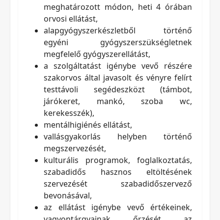
meghatározott módon, heti 4 órában
orvosi ellátást,
alapgyógyszerkészletből történő
egyéni gyógyszerszükségletnek
megfelelő gyógyszerellátást,
a szolgáltatást igénybe vevő részére
szakorvos által javasolt és vényre felírt
testtávoli segédeszközt (támbot,
járókeret, mankó, szoba wc,
kerekesszék),
mentálhigiénés ellátást,
vallásgyakorlás helyben történő
megszervezését,
kulturális programok, foglalkoztatás,
szabadidős hasznos eltöltésének
szervezését szabadidőszervező
bevonásával,
az ellátást igénybe vevő értékeinek,
vagyontárgyainak őrzését az