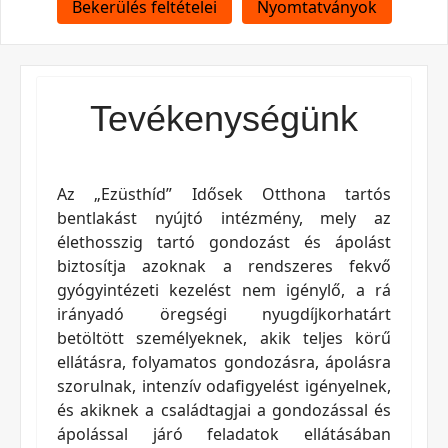
Bekerülés feltételei
Nyomtatványok
Tevékenységünk
Az „Ezüsthíd” Idősek Otthona tartós
bentlakást nyújtó intézmény, mely az
élethosszig tartó gondozást és ápolást
biztosítja azoknak a rendszeres fekvő
gyógyintézeti kezelést nem igénylő, a rá
irányadó öregségi nyugdíjkorhatárt
betöltött személyeknek, akik teljes körű
ellátásra, folyamatos gondozásra, ápolásra
szorulnak, intenzív odafigyelést igényelnek,
és akiknek a családtagjai a gondozással és
ápolással járó feladatok ellátásában