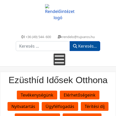
+36 (49) 544- 600
rendelo@tujvaros.hu
Keresés...
Keresés...
Ezüsthíd Idősek Otthona
Tevékenységünk
Elérhetőségeink
Nyitvatartás
Ügyfélfogadás
Térítési díj