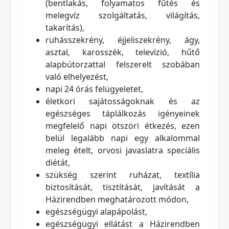
(bentlakás, folyamatos fűtés és
melegvíz szolgáltatás, világítás,
takarítás),
ruhásszekrény, éjjeliszekrény, ágy,
asztal, karosszék, televízió, hűtő
alapbútorzattal felszerelt szobában
való elhelyezést,
napi 24 órás felügyeletet,
életkori sajátosságoknak és az
egészséges táplálkozás igényeinek
megfelelő napi ötszöri étkezés, ezen
belül legalább napi egy alkalommal
meleg ételt, orvosi javaslatra speciális
diétát,
szükség szerint ruházat, textília
biztosítását, tisztítását, javítását a
Házirendben meghatározott módon,
egészségügyi alapápolást,
egészségügyi ellátást a Házirendben