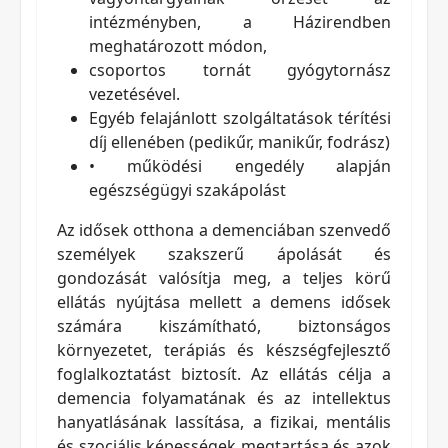
intézményben, a Házirendben
meghatározott módon,
csoportos tornát gyógytornász
vezetésével.
Egyéb felajánlott szolgáltatások térítési
díj ellenében (pedikűr, manikűr, fodrász)
• működési engedély alapján
egészségügyi szakápolást
Az idősek otthona a demenciában szenvedő
személyek szakszerű ápolását és
gondozását valósítja meg, a teljes körű
ellátás nyújtása mellett a demens idősek
számára kiszámítható, biztonságos
környezetet, terápiás és készségfejlesztő
foglalkoztatást biztosít. Az ellátás célja a
demencia folyamatának és az intellektus
hanyatlásának lassítása, a fizikai, mentális
és szociális képességek megtartása és azok