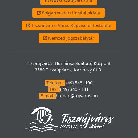
www.tiszaujvaros.hu
Polgármesteri Hivatal oldala
Tiszaújváros Város Képviselő- testülete
Nemzeti Jogszabálytár
Tiszaújvárosi Humánszolgáltató Központ
3580 Tiszaújváros, Kazinczy út 3.
Telefon:
(49) 548- 190
Fax:
( 49) 340 - 141
E-mail:
human@tujvaros.hu