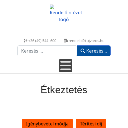
+36 (49) 544- 600
rendelo@tujvaros.hu
Keresés...
Keresés...
Étkeztetés
Igénybevétel módja
Térítési díj