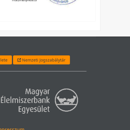
lete
Nemzeti Jogszabálytár
mpresszum