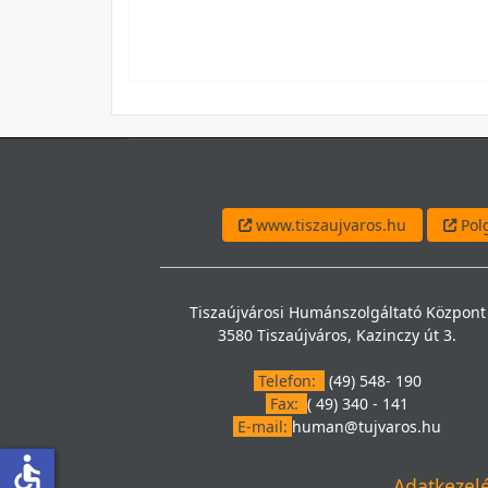
www.tiszaujvaros.hu
Polg
Tiszaújvárosi Humánszolgáltató Központ
3580 Tiszaújváros, Kazinczy út 3.
Telefon:
(49) 548- 190
Fax:
( 49) 340 - 141
E-mail:
human@tujvaros.hu
accessible
Adatkezelé