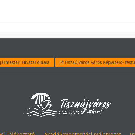
ármesteri Hivatal oldala
Tiszaújváros Város Képviselő- testü
si Tájékoztató
Akadálymentesítési nyilatkozat
I