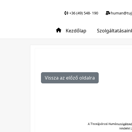
+36 (49) 548- 190
human@tujv
Kezdőlap
Szolgáltatásain
Vissza az előző oldalra