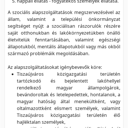
nappali ellátás - fogyatékos személyek ellátása.
A szociális alapszolgáltatások megszervezésével az
állam, valamint a települési önkormányzat
segítséget nyújt a szociálisan rászorulók részére
saját otthonukban és lakókörnyezetükben önálló
életvitelük fenntartásában, valamint egészségi
állapotukból, mentális állapotukból vagy más okból
származó problémáik megoldásában.
Az alapszolgáltatásokat igénybevevők köre:
Tiszaújváros közigazgatási területén
tartózkodó és bejelentett lakóhellyel
rendelkező magyar állampolgárok,
bevándoroltak és letelepedettek, hontalanok, a
magyar hatóság által menekültként, vagy
oltalmazottként elismert személyek, valamint
Tiszaújváros közigazgatási területén élő
hajléktalan személyek,