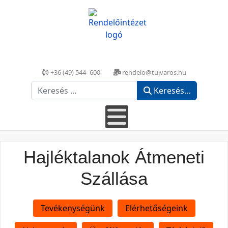
+36 (49) 544- 600
rendelo@tujvaros.hu
Keresés...
Keresés...
Hajléktalanok Átmeneti
Szállása
Tevékenységünk
Elérhetőségeink