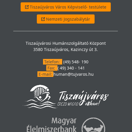
Tiszaújváros Város Képviselő- testülete
Nemzeti Jogszabálytár
Tiszaújvárosi Humánszolgáltató Központ
3580 Tiszaújváros, Kazinczy út 3.
Telefon:
(49) 548- 190
Fax:
( 49) 340 - 141
E-mail:
human@tujvaros.hu