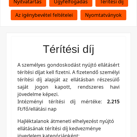
Nyitvatartás
Ügyfélfogadás
Térítési díj
Az igénybevétel feltételei
Nyomtatványok
Térítési díj
A személyes gondoskodást nyújtó ellátásért
térítési díjat kell fizetni. A fizetendő személyi
térítési díj alapját az ellátásban részesülő
saját jogon kapott, rendszeres havi
jövedelme képezi.
Intézményi térítési díj mértéke:
2.215
Ft/fő/ellátási nap
Hajléktalanok átmeneti elhelyezést nyújtó
ellátásának térítési díj kedvezménye
jövedelem kategóriánként: